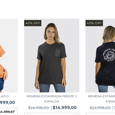
40
%
OFF
40
%
OFF
OLADO
REMERA ESTAMPADA FRENTE Y
REMERA ESTAMP
ESPALDA
ESPA
.999,00
$14.999,00
$24.998,00
$24.998,00
$4.999,67