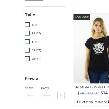
Talle
40
%
OFF
S (81)
M (85)
L (84)
Xl (83)
Xxl (9)
Precio
REMERA CON RUEDO
DESDE
HASTA
$14
$24.998,00
3
cuotas sin interés de