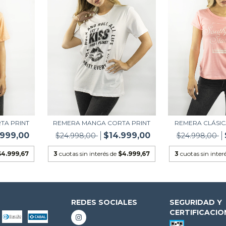
TA PRINT
REMERA MANGA CORTA PRINT
REMERA CLÁSI
.999,00
$14.999,00
$24.998,00
$24.998,00
$4.999,67
3
cuotas sin interés de
$4.999,67
3
cuotas sin inter
REDES SOCIALES
SEGURIDAD Y
CERTIFICACIO