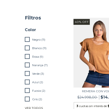
Filtros
40
%
OFF
Color
Negro (11)
Blanco (11)
Rosa (9)
Naranja (7)
Verde (3)
Azul (2)
Fucsia (2)
REMERA CON V
$14
$24.998,00
Gris (2)
3
cuotas sin interés de
VER TODOS