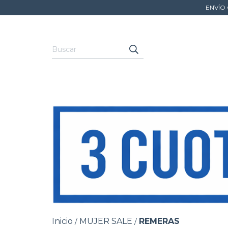
ENVÍO 
Inicio
MUJER SALE
REMERAS
/
/