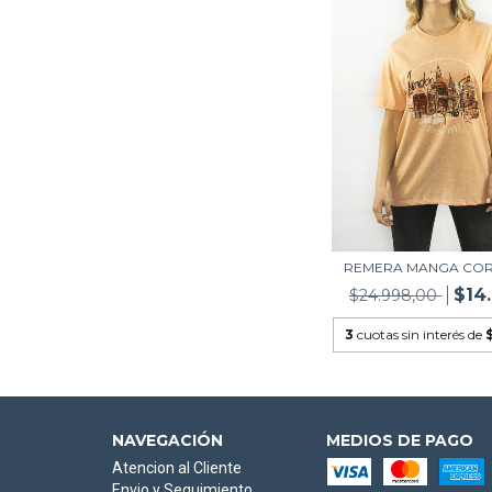
REMERA MANGA COR
$14
$24.998,00
3
cuotas sin interés de
NAVEGACIÓN
MEDIOS DE PAGO
Atencion al Cliente
Envio y Seguimiento