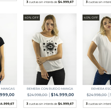
3
cuotas sin interés de
$4.999,67
3
cuotas sin inter
40
%
OFF
40
%
OFF
 MANGAS
REMERA CON RUEDO MANGA
REMERA ESC
.999,00
$14.999,00
$24.998,00
$24.998,00
$4.999,67
3
cuotas sin interés de
$4.999,67
3
cuotas sin inter