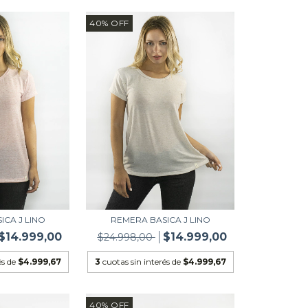
40
%
OFF
ICA J LINO
REMERA BASICA J LINO
$14.999,00
$14.999,00
$24.998,00
és de
$4.999,67
3
cuotas sin interés de
$4.999,67
40
%
OFF