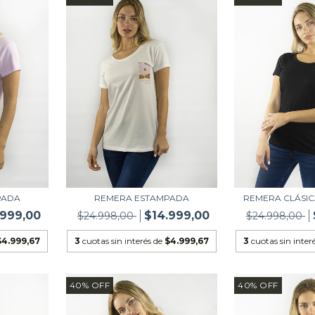
PADA
REMERA ESTAMPADA
REMERA CLÁSI
.999,00
$14.999,00
$24.998,00
$24.998,00
$4.999,67
3
cuotas sin interés de
$4.999,67
3
cuotas sin inter
40
%
OFF
40
%
OFF