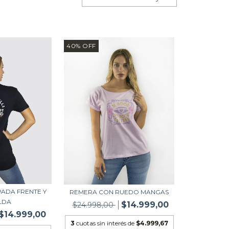
40
%
OFF
ADA FRENTE Y
REMERA CON RUEDO MANGAS
LDA
$14.999,00
$24.998,00
$14.999,00
3
cuotas sin interés de
$4.999,67