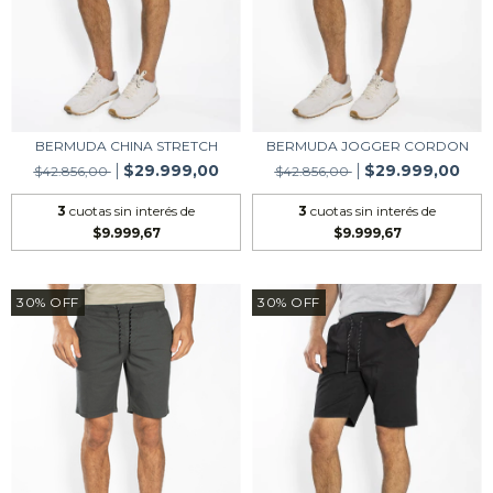
BERMUDA CHINA STRETCH
BERMUDA JOGGER CORDON
$29.999,00
$29.999,00
$42.856,00
$42.856,00
3
cuotas sin interés de
3
cuotas sin interés de
$9.999,67
$9.999,67
30
%
OFF
30
%
OFF