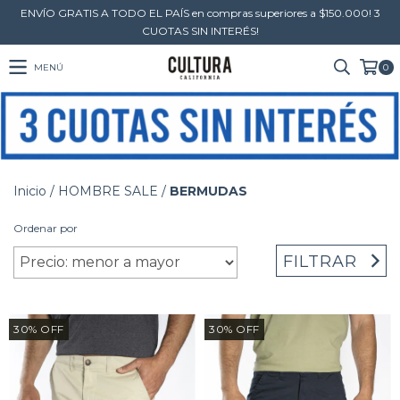
ENVÍO GRATIS A TODO EL PAÍS en compras superiores a $150.000! 3
CUOTAS SIN INTERÉS!
MENÚ
0
Inicio
/
HOMBRE SALE
/
BERMUDAS
Ordenar por
FILTRAR
30
%
OFF
30
%
OFF