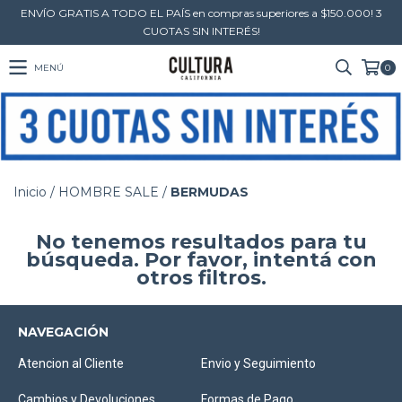
ENVÍO GRATIS A TODO EL PAÍS en compras superiores a $150.000! 3
CUOTAS SIN INTERÉS!
MENÚ
0
Inicio
/
HOMBRE SALE
/
BERMUDAS
No tenemos resultados para tu
búsqueda. Por favor, intentá con
otros filtros.
NAVEGACIÓN
Atencion al Cliente
Envio y Seguimiento
Cambios y Devoluciones
Formas de Pago