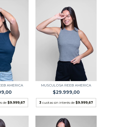
EEB AMERICA
MUSCULOSA REEB AMERICA
99,00
$29.999,00
és de
$9.999,67
3
cuotas sin interés de
$9.999,67