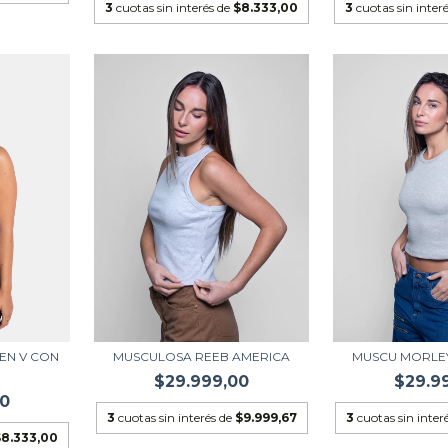
3
cuotas sin interés de
$8.333,00
3
cuotas sin inter
EN V CON
MUSCULOSA REEB AMERICA
MUSCU MORLE
$29.999,00
$29.9
00
3
cuotas sin interés de
$9.999,67
3
cuotas sin inter
$8.333,00