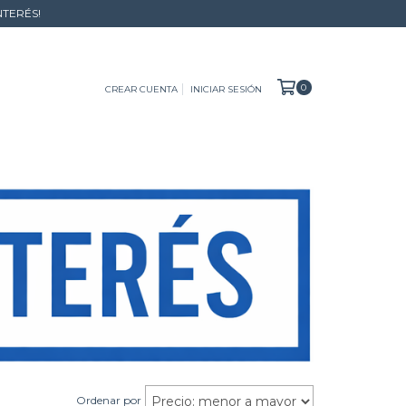
NTERÉS!
0
CREAR CUENTA
INICIAR SESIÓN
Ordenar por