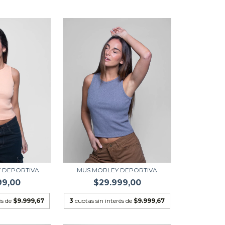
 DEPORTIVA
MUS MORLEY DEPORTIVA
99,00
$29.999,00
és de
$9.999,67
3
cuotas sin interés de
$9.999,67