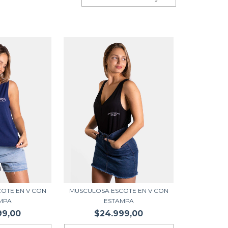
OTE EN V CON
MUSCULOSA ESCOTE EN V CON
MPA
ESTAMPA
99,00
$24.999,00