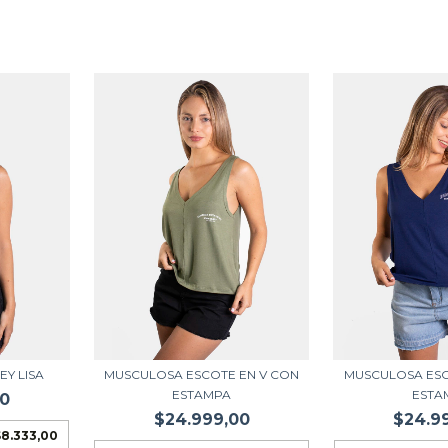
Y LISA
MUSCULOSA ESCOTE EN V CON
MUSCULOSA ESC
ESTAMPA
ESTA
00
$24.999,00
$24.9
$8.333,00