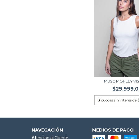
MUSC MORLEY VI
$29.999,0
3
cuotas sin interés de
NAVEGACIÓN
MEDIOS DE PAGO
Atencion al Cliente